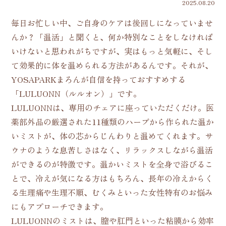
2025.08.20
毎日お忙しい中、ご自身のケアは後回しになっていませ
んか？「温活」と聞くと、何か特別なことをしなければ
いけないと思われがちですが、実はもっと気軽に、そし
て効果的に体を温められる方法があるんです。それが、
YOSAPARKまろんが自信を持っておすすめする
「LULUONN（ルルオン）」です。
LULUONNは、専用のチェアに座っていただくだけ。医
薬部外品の厳選された11種類のハーブから作られた温か
いミストが、体の芯からじんわりと温めてくれます。サ
ウナのような息苦しさはなく、リラックスしながら温活
ができるのが特徴です。温かいミストを全身で浴びるこ
とで、冷えが気になる方はもちろん、長年の冷えからく
る生理痛や生理不順、むくみといった女性特有のお悩み
にもアプローチできます。
LULUONNのミストは、膣や肛門といった粘膜から効率